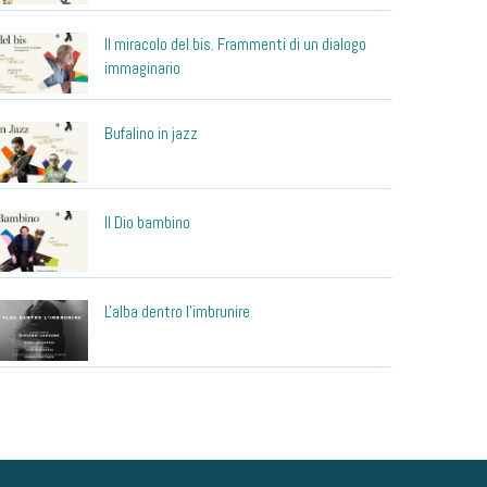
Il miracolo del bis. Frammenti di un dialogo
immaginario
Bufalino in jazz
Il Dio bambino
L'alba dentro l'imbrunire