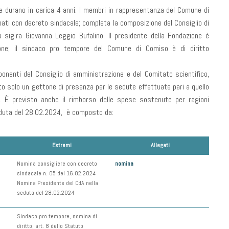
 durano in carica 4 anni. I membri in rappresentanza del Comune di
nati con decreto sindacale; completa la composizione del Consiglio di
a sig.ra Giovanna Leggio Bufalino. Il presidente della Fondazione è
one; il sindaco pro tempore del Comune di Comiso è di diritto
onenti del Consiglio di amministrazione e del Comitato scientifico,
uito solo un gettone di presenza per le sedute effettuate pari a quello
. È previsto anche il rimborso delle spese sostenute per ragioni
 seduta del 28.02.2024, è composto da:
Estremi
Allegati
Nomina consigliere con decreto
nomina
sindacale n. 05 del 16.02.2024
Nomina Presidente del CdA nella
seduta del 28.02.2024
Sindaco pro tempore, nomina di
diritto, art. 8 dello Statuto