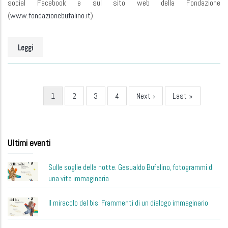
social Facebook e sul sito web della Fondazione
(
www.fondazionebufalino.it
).
Leggi
Current
1
Page
2
Page
3
Page
4
Next
Next ›
Last
Last »
Pagination
page
page
page
Ultimi eventi
Sulle soglie della notte. Gesualdo Bufalino, fotogrammi di
una vita immaginaria
Il miracolo del bis. Frammenti di un dialogo immaginario