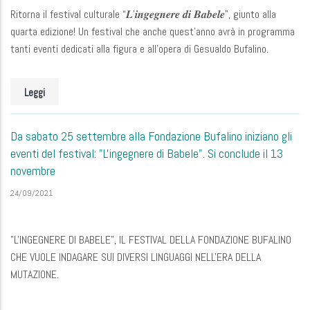
Ritorna il festival culturale “𝑳’𝒊𝒏𝒈𝒆𝒈𝒏𝒆𝒓𝒆 𝒅𝒊 𝑩𝒂𝒃𝒆𝒍𝒆”, giunto alla
quarta edizione! Un festival che anche quest'anno avrà in programma
tanti eventi dedicati alla figura e all’opera di Gesualdo Bufalino.
Leggi
Da sabato 25 settembre alla Fondazione Bufalino iniziano gli
eventi del festival: "L'ingegnere di Babele". Si conclude il 13
novembre
24/09/2021
"L'INGEGNERE DI BABELE", IL FESTIVAL DELLA FONDAZIONE BUFALINO
CHE VUOLE INDAGARE SUI DIVERSI LINGUAGGI NELL'ERA DELLA
MUTAZIONE.