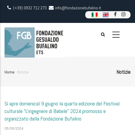
Skip
(+39) 0932 712 273
info@fondazionebufalino.it
to
main
content
Notizie
Home
-
Notizie
Breadcrumb
Si apre domenical 9 giugno la quarta edizione del Festival
culturale "L'ingegnere di Babele" 2024 promosso e
organizzato dalla Fondazione Bufalino
05/06/2024