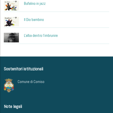
Bufalino in jazz
Il Dio bambino
L'alba dentro l'imbrunire
Sostenitori istituzionali
Comune di Comiso
Note legali