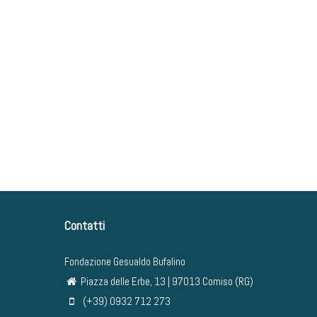
Contatti
Fondazione Gesualdo Bufalino
Piazza delle Erbe, 13 | 97013 Comiso (RG)
(+39) 0932 712 273