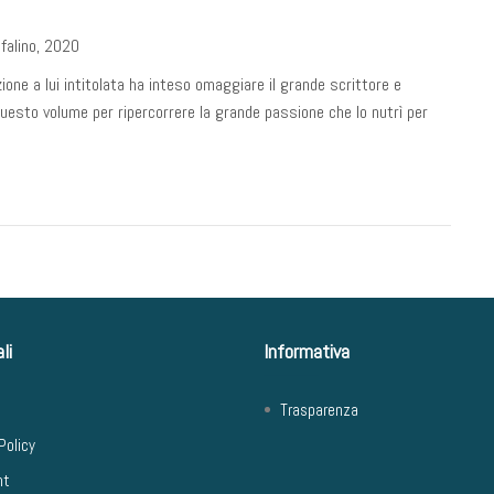
falino, 2020
ne a lui intitolata ha inteso omaggiare il grande scrittore e
questo volume per ripercorrere la grande passione che lo nutrì per
li
Informativa
Trasparenza
Policy
ht