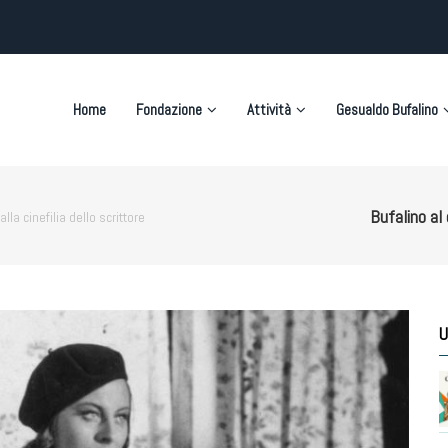
on
Home
Fondazione
Attività
Gesualdo Bufalino
Bufalino al 
lla cinefilia dello scrittore
U