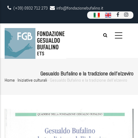
Skip
(+39) 0932 712 273
info@fondazionebufalino.it
to
main
content
Gesualdo Bufalino e la tradizione dell’elzeviro
Home
-
Iniziative culturali
-
Gesualdo Bufalino e la tradizione dell’elzeviro
Breadcrumb