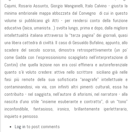
Cajumi, Rosario Assunto, Giorgio Manganelli, Italo Calvino - giusta la
minima embrionale mappa abbozzata dal Convegno di cui in questo
volume si pubblicano gli Atti - per rendersi conto della funzione
educativa (laica, umanista…) svolta lungo, prima e dopo, dalla migliore
intellettualità italiana attraverso la “terza pagina” dei giornali, quasi
una libera cattedra di civiltà. Il caso di Gesualdo Bufalino, appunto, allo
scadere del secolo scorso, dimostra retrospettivamente (un po’
come Gadda con l’espressionismo scapigliato nell’interpretazione di
Contini) che quella lezione non era così effimera e autoreferenziale
quanto s’è voluto credere: attiva nello scrittore siciliano già nelle
fasi più remote della sua sofisticata “anagrafe” intellettuale e
contaminandosi, via via, con infiniti altri pimenti culturali, essa ha
contribuito - nel saggista, nell’autore di aforismi, nel narratore - alla
nascita d’uno stile “insieme esuberante e contratto”, di un “tono”
inconfondibile, fantasioso, ironico, brillantemente iperletterario,
inquieto e pensoso.
Log in
to post comments