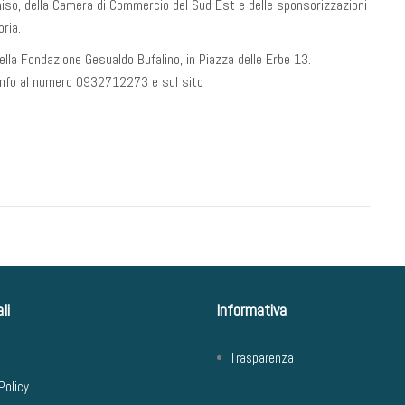
iso, della Camera di Commercio del Sud Est e delle sponsorizzazioni
oria.
della Fondazione Gesualdo Bufalino, in Piazza delle Erbe 13.
. Info al numero 0932712273 e sul sito
li
Informativa
Trasparenza
Policy