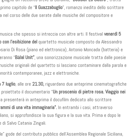
 primo capitolo de “
Il Guazzabuglio
”, romanzo inedito dello scrittore
 nel corso delle due serate dalle musiche del compositore e
musica che spesso si intreccia con altre arti. Il festival
venerdì 5
con l’esibizione del
quartetto musicale composto da Alessandro
osario Di Rosa (piano ed elettronica), Antonio Moncada (batteria) e
eranno “
Bālal Unit”
, una sonorizzazione musicale tratta dalle poesie
 musiche originali del quartetto si lasciano contaminare dalla parola e
sonorità contemporanee, jazz e elettroniche.
 7 luglio
, alle ore
21.30,
riguardano due anteprime cinematografiche
 proiettato il documentario “
Un proscenio di pietre rosa. Viaggio nei
a presenterà in anteprima il docufilm dedicato allo scrittore
grammi di una vita immaginaria”.
In entrambi i casi, attraverso
iliano, si approfondisce la sua figura e la sua vita. Prima e dopo le
e di Salvo Catania Zingali.
le” gode del contributo pubblico dell’Assemblea Regionale Siciliana,