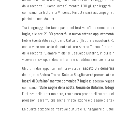
dalla raccolta “L’uomo invaso” mentre il 30 giugno leggerà il
comisano. La lettura di Vincenzo Pirrotta sarà accompagnata
pianista Luca Mauceri.
Tra i linguaggi che fanno parte del festival c’è da sempre la 
luglio
, alle ore
21.30 proporrà un nuovo atteso appuntamento 
Nobile (contrabbasso), Carlo Cattano (flauti e sassofoni), R
con la voce recitante del noto attore Andrea Tidona. Present
della raccolta “L’amaro miele” di Gesualdo Bufalino, in cui le
viceversa, sviluppandosi in trame e stratificazioni piene di 
Gli ultimi due appuntamenti previsti per
sabato 6
e
domenica
del regista Andrea Traina.
Sabato 6 luglio
verrà presentato e
luoghi di Bufalino” mentre
d
omenica 7 luglio
lo stesso regist
comisano, “
Sulle soglie della notte. Gesualdo Bufalino, foto
l’utilizzo della settima arte, tanto cara proprio all’autore sic
proiezioni sarà fruibile anche l’installazione e disegno digital
La quarta edizione del festival culturale “L’ingegnere di Babe