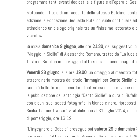
programma tanti eventi dedicati alla figura e all’opera di Ges
Mutuando il titolo di un racconto dello stesso Bufalino, con
edizione la Fondazione Gesualdo Bufalino vuole continuare ad i
stimolando un dialogo originale tra un finissimo letterato e c
visibilio».
Si inizia
domenica 9 giugno
, alle ore
21.30
, nel suggestivo l
“Viaggio in Sicilia” di Alessandro Romano, tratto da “La luce e
testo di Bufalino in un viaggio tutto siciliano, accompagnato 
Venerdì 28 giugno
, alle ore
19.00
, un omaggio al maestro f
straordinaria mostra dal titolo “
Immagini per Cento Sicilie
” 
sue più belle foto per ricordare l’autentica collaborazione d
la pubblicazione dell’antologia “Cento Sicilie”, a cura di Bufal
con alcuni suoi scatti fotografici in bianco e nero, riproposti
Sicilia. La mostra sarà visitabile fino al 31 luglio 2024, dal 
di pomeriggio, ore 16-19.
“L’ingegnere di Babele” prosegue poi
sabato 29 e domenica 3
narrazione. L’attore e regista Vincenzo Pirrotta leggerà il 2