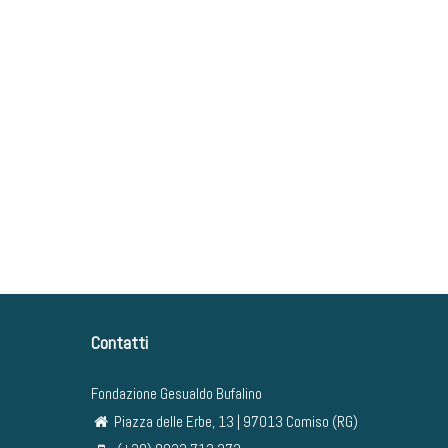
Contatti
Fondazione Gesualdo Bufalino
Piazza delle Erbe, 13 | 97013 Comiso (RG)