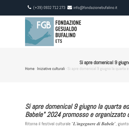
Skip
(+39) 0932 712 273
info@fondazionebufalino.it
to
main
Main
navigati
content
Si apre domenical 9 giugn
Home
-
Iniziative culturali
-
Si apre domenical 9 giugno la quarta e
Breadcrumb
Si apre domenical 9 giugno la quarta edi
Babele" 2024 promosso e organizzato d
Ritorna il festival culturale “𝑳’𝒊𝒏𝒈𝒆𝒈𝒏𝒆𝒓𝒆 𝒅𝒊 𝑩𝒂𝒃𝒆𝒍𝒆