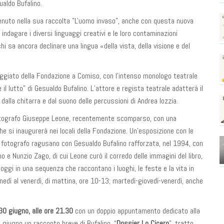
ualdo Bufalino.
tenuto nella sua raccolta "L'uomo invaso", anche con questa nuova
ndagare i diversi linguaggi creativi e le loro contaminazioni
hi sa ancora declinare una lingua «della vista, della visione e del
oggiato della Fondazione a Comiso, con l’intenso monologo teatrale
 il lutto” di Gesualdo Bufalino. L’attore e regista teatrale adatterà il
dalla chitarra e dal suono delle percussioni di Andrea Iozzia.
otografo Giuseppe Leone, recentemente scomparso, con una
che si inaugurerà nei locali della Fondazione. Un’esposizione con le
el fotografo ragusano con Gesualdo Bufalino rafforzata, nel 1994, con
ino e Nunzio Zago, di cui Leone curò il corredo delle immagini del libro,
 oggi in una sequenza che raccontano i luoghi, le feste e la vita in
lunedì al venerdì, di mattina, ore 10-13; martedì-giovedì-venerdì, anche
0 giugno, alle ore 21.30
con un doppio appuntamento dedicato alla
9 giugno un racconto breve di Bufalino, “
Dossier Lo Cicero
”, tratto