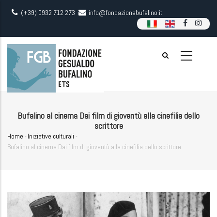
Skip
(+39) 0932 712 273
info@fondazionebufalino.it
to
main
content
Bufalino al cinema Dai film di gioventù alla cinefilia dello
scrittore
Home
-
Iniziative culturali
-
Breadcrumb
Bufalino al cinema Dai film di gioventù alla cinefilia dello scrittore