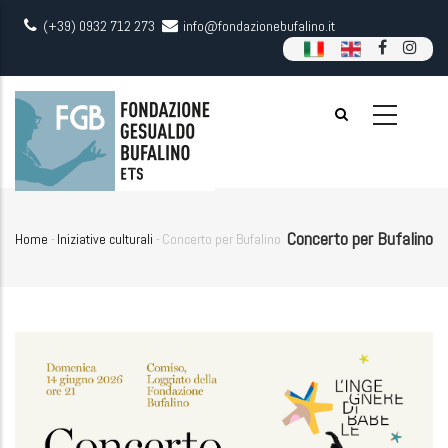
Skip
(+39) 0932 712 273
info@fondazionebufalino.it
to
main
content
Concerto per Bufalino
Home
-
Iniziative culturali
-
Concerto per Bufalino
Breadcrumb