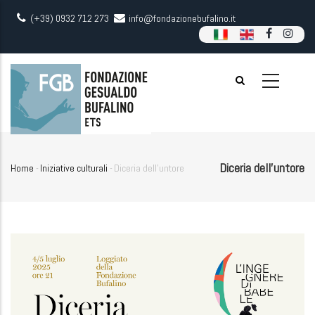
Skip
(+39) 0932 712 273
info@fondazionebufalino.it
to
main
content
Diceria dell'untore
Home
-
Iniziative culturali
-
Diceria dell'untore
Breadcrumb