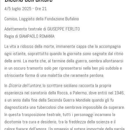
4/5 luglio 2025 - Ore 21
Comiso, Loggiato della Fondazione Bufalino
Adattamento teatrale di GIUSEPPE FERLITO
Regia di GIAMPAOLO ROMANIA
La vita a ridosso della morte, immanente cappa che la accompagna
ogni istante, soprattutto quando le giornate sono segnate dal ritmo
delle armi. La morte che, al termine della guerra, sembra allontanarsi
in un oscuro tramonto solo per ripresentarsi nella ben più subdola e
strisciante forma di una malattia che raramente perdona.
In
Diceria dell'untore
, lo scrittore siciliano racconta la propria
esperienza nel sanatorio della Rocca, a Palermo, dove entrò nel 1946,
a un anno dalla fine della Seconda Guerra Mondiale quando gli fu
diagnosticata una tubercolosi che sembrava impossibile da superare.
In questa trasposizione teatrale, tutti i personaggi incarnano la
dicotomia tra cura e desiderio, tra la freddezza della scienza e il
calore fugace dell'amore. Un omaggio al potere immortale della parola