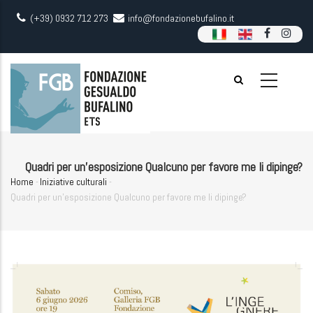
Skip
(+39) 0932 712 273
info@fondazionebufalino.it
to
main
content
Quadri per un'esposizione Qualcuno per favore me li dipinge?
Home
-
Iniziative culturali
-
Breadcrumb
Quadri per un'esposizione Qualcuno per favore me li dipinge?