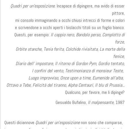
Quadri per un’esposizione
. Incapace di dipingere, ma avido di esser
pittore,
mi consolo immaginando a occhi chiusi intrecci di forme e colori
e scrivendone a occhi aperti i bislacchi titoli su un foglio bianco.
Questi, per esempio:
Il cappio nero, Bandolo perso, Complotto di
forze,
Orbite stanche, Tenia ferita, Colchide rivisitata, La morte della
fenice,
Diario dell’ impostore, Il ritorno di Gordon Pym, Gordio tentato,
I confini del vento, Testimonianza di monsieur Teste,
Luogo improvviso, Once upon a time, Eumenide all’alba,
Ottavo a Tebe, Felicità del tiranno, Alpha Centauri, Il blu di Prussia...
Qualcuno, per favore, me li dipinge?
Gesualdo Bufalino,
Il malpensante
, 1987
Questi diciannove
Quadri per un’esposizione
non sono che comparse,