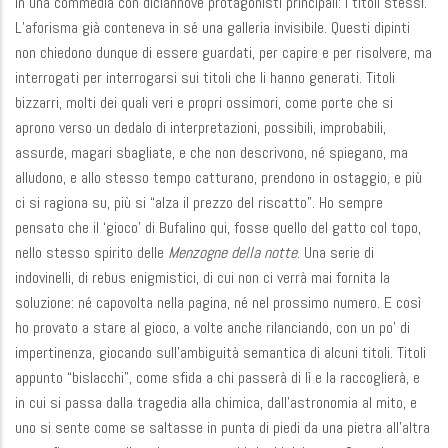
in una commedia con diciannove protagonisti principali: i titoli stessi.
L’aforisma già conteneva in sé una galleria invisibile. Questi dipinti
non chiedono dunque di essere guardati, per capire e per risolvere, ma
interrogati per interrogarsi sui titoli che li hanno generati. Titoli
bizzarri, molti dei quali veri e propri ossimori, come porte che si
aprono verso un dedalo di interpretazioni, possibili, improbabili,
assurde, magari sbagliate, e che non descrivono, né spiegano, ma
alludono, e allo stesso tempo catturano, prendono in ostaggio, e più
ci si ragiona su, più si “alza il prezzo del riscatto”. Ho sempre
pensato che il ‘gioco’ di Bufalino qui, fosse quello del gatto col topo,
nello stesso spirito delle
Menzogne della notte
. Una serie di
indovinelli, di rebus enigmistici, di cui non ci verrà mai fornita la
soluzione: né capovolta nella pagina, né nel prossimo numero. E così
ho provato a stare al gioco, a volte anche rilanciando, con un po’ di
impertinenza, giocando sull’ambiguità semantica di alcuni titoli. Titoli
appunto “bislacchi”, come sfida a chi passerà di lì e la raccoglierà, e
in cui si passa dalla tragedia alla chimica, dall’astronomia al mito, e
uno si sente come se saltasse in punta di piedi da una pietra all’altra