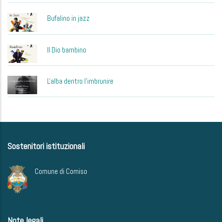
Bufalino in jazz
Il Dio bambino
L'alba dentro l'imbrunire
Sostenitori istituzionali
Comune di Comiso
Note legali